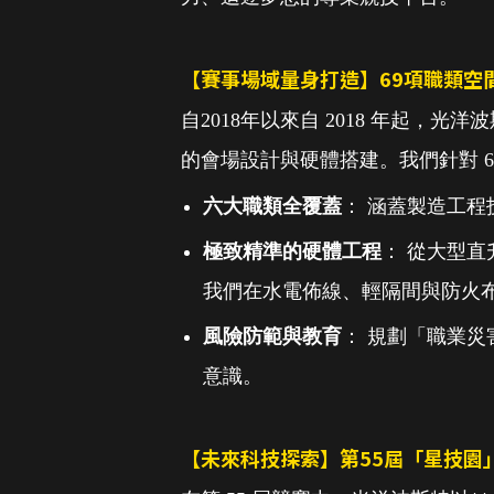
【賽事場域量身打造】69項職類空
自2018年以來自 2018 年起
的會場設計與硬體搭建。我們針對 
六大職類全覆蓋
： 涵蓋製造工
極致精準的硬體工程
： 從大型
我們在水電佈線、輕隔間與防火
風險防範與教育
： 規劃「職業
意識。
【未來科技探索】第55屆「星技園