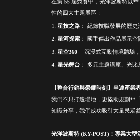
在第 55 屆競賽中，光洋波斯特以
性的四大主題展區：
星技之路
： 紀錄技職發展的歷史
星河探索
： 國手傑出作品展示空
星空360
： 沉浸式互動情境體驗
星光舞台
： 多元主題講座、光
【整合行銷與榮耀時刻】串連產業
我們不只打造場地，更協助規劃**
知識分享，我們成功吸引大量民眾
光洋波斯特 (KY-POST)：專