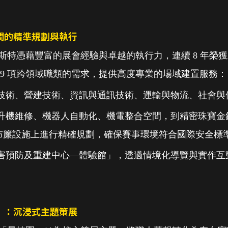
間的精準規劃與執行
，光洋波斯特憑藉豐富的展會經驗與卓越的執行力，連續 8 年
69 項跨領域職類的需求，提供高度專業的場域建置服務：
程技術、營建技術、資訊與通訊技術、運輸與物流、社會與
直升機維修、機器人自動化、機電整合空間，到精密珠寶金
布簾設施上進行精確規劃，確保賽事環境符合國際安全標
災害預防及重建中心—體驗館」，透過情境化導覽與實作互
」：沉浸式主題策展