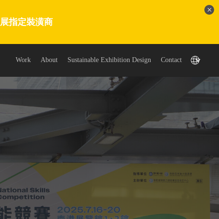
展指定裝潢商
Work
About
Sustainable Exhibition Design
Contact