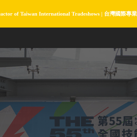
ractor of Taiwan International Tradeshows |
台灣國際專業